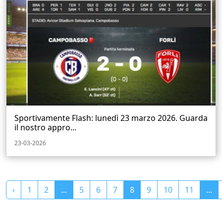
Sportivamente Flash: lunedì 23 marzo 2026. Guarda
il nostro appro...
23-03-2026
‹
1
2
...
5
6
7
8
9
10
11
...