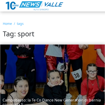
Home
tags
Tag: sport
Campobasso: la Te Co Dance New Generation di Isernia
conquista 5...