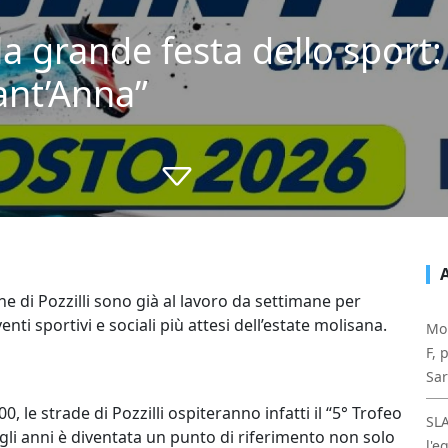
lla grande festa dello sport:
Sant’Anna”
e di Pozzilli sono già al lavoro da settimane per
ti sportivi e sociali più attesi dell’estate molisana.
Mol
F, 
Sa
, le strade di Pozzilli ospiteranno infatti il “5° Trofeo
SL
gli anni è diventata un punto di riferimento non solo
l'e