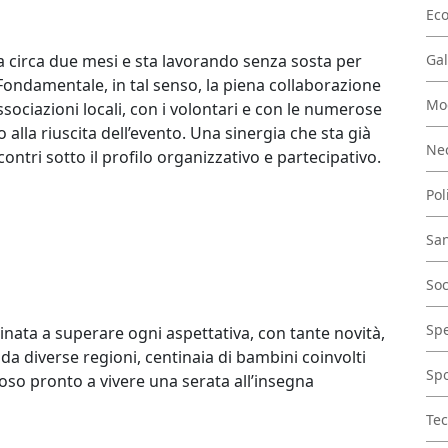
Ec
a circa due mesi e sta lavorando senza sosta per
Gal
Fondamentale, in tal senso, la piena collaborazione
Mo
ssociazioni locali, con i volontari e con le numerose
 alla riuscita dell’evento. Una sinergia che sta già
Nec
ontri sotto il profilo organizzativo e partecipativo.
Pol
San
Soc
Spe
inata a superare ogni aspettativa, con tante novità,
da diverse regioni, centinaia di bambini coinvolti
Spo
roso pronto a vivere una serata all’insegna
Tec