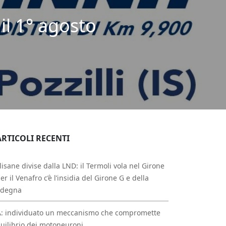
 il 1° agosto
ARTICOLI RECENTI
isane divise dalla LND: il Termoli vola nel Girone
per il Venafro c’è l’insidia del Girone G e della
rdegna
A: individuato un meccanismo che compromette
quilibrio dei motoneuroni