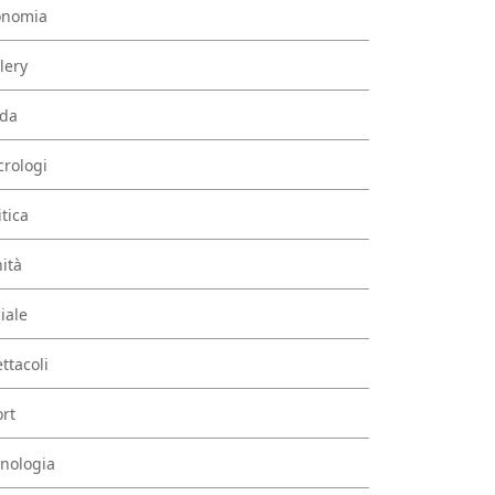
onomia
lery
da
rologi
itica
ità
iale
ttacoli
rt
nologia