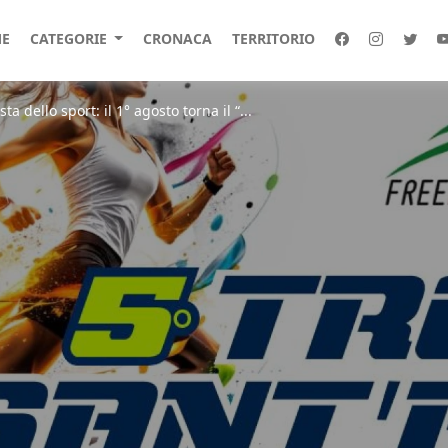
E
CATEGORIE
CRONACA
TERRITORIO
ta dello sport: il 1° agosto torna il “...