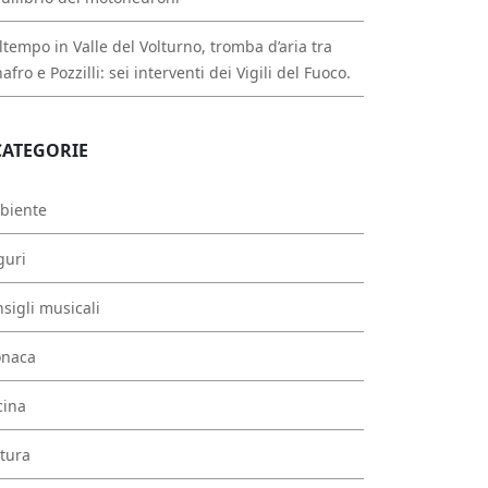
tempo in Valle del Volturno, tromba d’aria tra
afro e Pozzilli: sei interventi dei Vigili del Fuoco.
CATEGORIE
biente
guri
sigli musicali
onaca
cina
tura