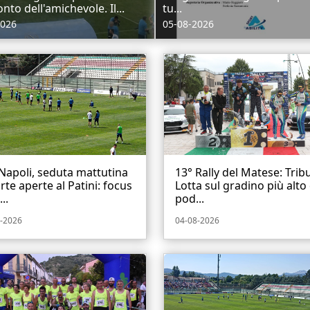
onto dell'amichevole. Il...
tu...
2026
05-08-2026
Napoli, seduta mattutina
13° Rally del Matese: Trib
rte aperte al Patini: focus
Lotta sul gradino più alto
..
pod...
-2026
04-08-2026