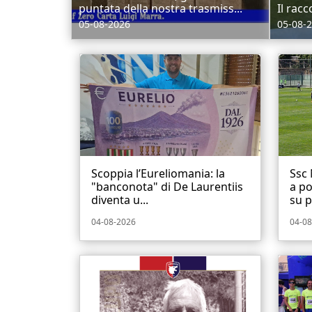
puntata della nostra trasmiss...
Il racc
05-08-2026
05-08-
Scoppia l’Eureliomania: la
Ssc 
"banconota" di De Laurentiis
a po
diventa u...
su p.
04-08-2026
04-08