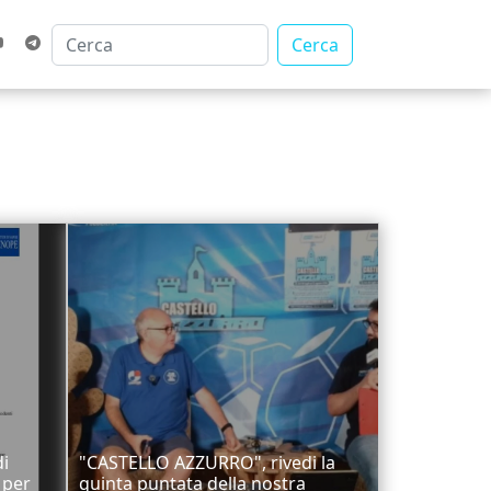
Cerca
di
"CASTELLO AZZURRO", rivedi la
 per
quinta puntata della nostra