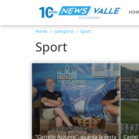
HOM
Home
categoria
Sport
Sport
"Castello Azzurro", guarda la sesta
Castel