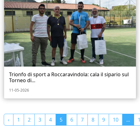
Trionfo di sport a Roccaravindola: cala il sipario sul
Torneo di...
11-05-2026
‹
1
2
3
4
5
6
7
8
9
10
...