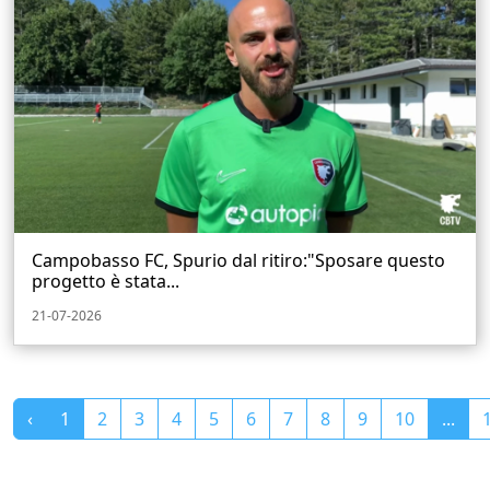
Campobasso FC, Spurio dal ritiro:"Sposare questo
progetto è stata...
21-07-2026
‹
1
2
3
4
5
6
7
8
9
10
...