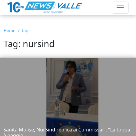
Home
tags
Tag: nursind
Sanità Molise, NurSind replica ai Commissari: "La toppa
è peggio...