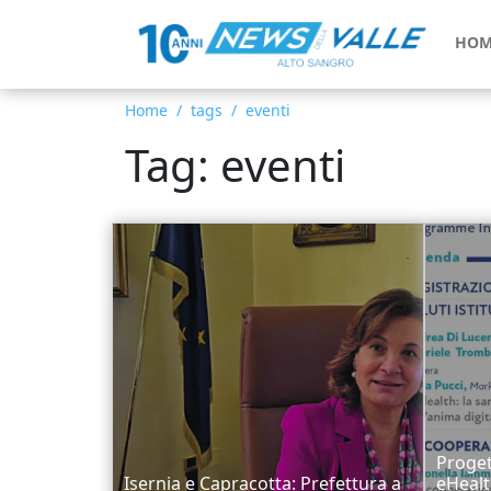
HOM
Home
tags
eventi
Tag: eventi
Proge
Isernia e Capracotta: Prefettura a
eHealt