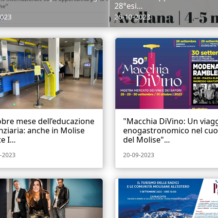
28°esi...
2023
26-10-2023
obre mese dell’educazione
"Macchia DiVino: Un viag
nziaria: anche in Molise
enogastronomico nel cuo
 I...
del Molise"...
-2023
20-09-2023