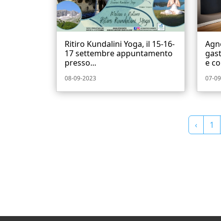
Ritiro Kundalini Yoga, il 15-16-
Agn
17 settembre appuntamento
gast
presso...
e co
08-09-2023
07-09
‹
1