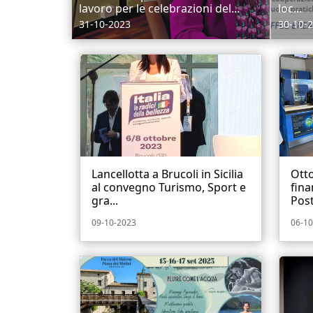
lavoro per le celebrazioni del...
loc...
31-10-2023
30-10-
Lancellotta a Brucoli in Sicilia
Ott
al convegno Turismo, Sport e
fina
gra...
Poste
09-10-2023
06-10