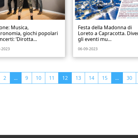
one: Musica,
Festa della Madonna di
ronomia, giochi popolari
Loreto a Capracotta. Dive
ncerti: ‘Dirotta...
gli eventi mu...
-2023
06-09-2023
2
...
9
10
11
12
13
14
15
...
30