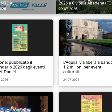
ATE AL...
2026 a Civitella Alfedena (FO
2026
29-07-2026
ne: pubblicato il
L'Aquila: via libera a band
ndario 2026 degli eventi
1,2 milioni per eventi
i. Daniel...
culturali...
-2026
24-07-2026