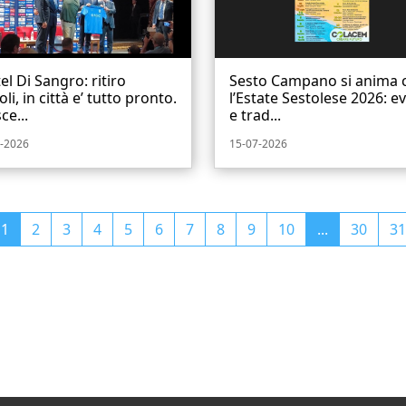
el Di Sangro: ritiro
Sesto Campano si anima 
li, in città e’ tutto pronto.
l’Estate Sestolese 2026: e
ce...
e trad...
-2026
15-07-2026
1
2
3
4
5
6
7
8
9
10
...
30
31