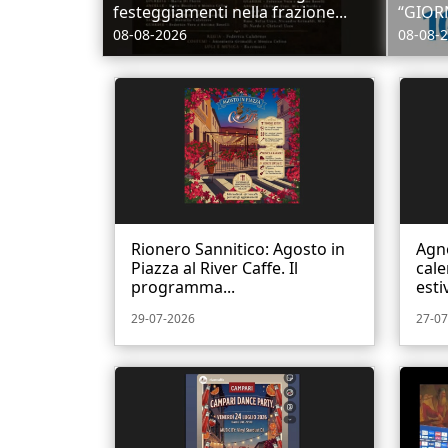
festeggiamenti nella frazione...
“GIORN
08-08-2026
08-08-
Rionero Sannitico: Agosto in
Agno
Piazza al River Caffe. Il
cale
programma...
estiv
29-07-2026
27-07