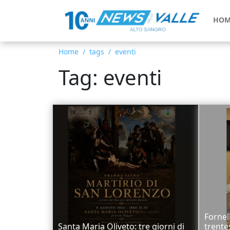
HOM
Home
tags
eventi
Tag: eventi
Fornel
Santa Maria Oliveto: tre giorni di
trente