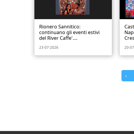
Rionero Sannitico:
Cast
continuano gli eventi estivi
Napo
del River Caffe'....
Cres
23-07-2026
20-07
‹