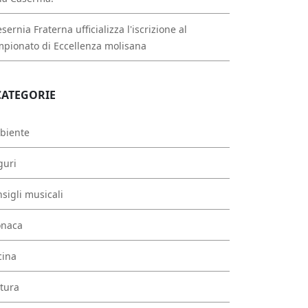
esernia Fraterna ufficializza l'iscrizione al
pionato di Eccellenza molisana
CATEGORIE
biente
guri
sigli musicali
onaca
cina
tura