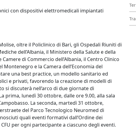
Ter
nici con dispositivi elettromedicali impiantati
Tra
ise, oltre il Policlinico di Bari, gli Ospedali Riuniti di
iche dell’Albania, il Ministero della Salute e della
le Camere di Commercio dell’Albania, il Centro Clinico
 del Montenegro e la Camera dell’Economia del
are una best practice, un modello sanitario ed
i e privati, favorendo la creazione di modelli di
to si discuterà nell’arco di due giornate di
 prima, lunedì 30 ottobre, dalle ore 9.00, alla sala
 Campobasso. La seconda, martedì 31 ottobre,
 Verstraete del Parco Tecnologico Neuromed di
osciuti quali eventi formativi dall’Ordine dei
 6 CFU per ogni partecipante a ciascuno degli eventi.