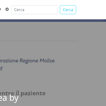
Cerca
ea by