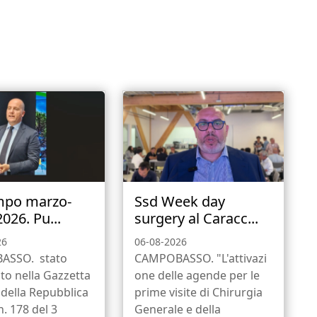
mpo marzo-
Ssd Week day
2026. Pu...
surgery al Caracc...
26
06-08-2026
ASSO. stato
CAMPOBASSO. "L'attivazi
to nella Gazzetta
one delle agende per le
e della Repubblica
prime visite di Chirurgia
n. 178 del 3
Generale e della