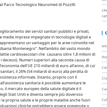
 al Parco Tecnologico Neuromed di Pozzilli
L'A
cam
iglioramento dei servizi sanitari pubblici e privati,
e e medie imprese impegnate in tecnologie digitali e
 rappresentano un vantaggio per le aree coinvolte nel
Am
, Albania Montenegro”. Nell’ambito del vasto mondo
lattie cardiovascolari che causano oltre 1,8 milioni di
Au
i i decessi). Numeri superiori alla seconda causa di
l'economia dell'UE 210 miliardi di euro all'anno, di cui
Con
sanitari, il 26% (54 miliardi di euro) alla perdita di
'assistenza informale. Intanto, proprio con il
Cr
 all'assistenza sanitaria è possibile aumentare le
o, il mercato europeo della salute digitale è il
Cu
gli Stati Uniti e diventa sempre più doveroso
e la propria salute e le proprie malattie anche fuori
Cul
e situazioni cliniche potrebbero essere prevenute o