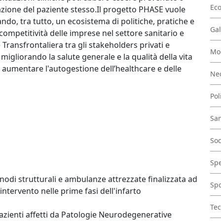
Ec
azione del paziente stesso.Il progetto PHASE vuole
ndo, tra tutto, un ecosistema di politiche, pratiche e
Gal
mpetitività delle imprese nel settore sanitario e
ansfrontaliera tra gli stakeholders privati ​​e
Mo
migliorando la salute generale e la qualità della vita
er aumentare l'autogestione dell’healthcare e delle
Nec
Pol
San
Soc
Spe
 nodi strutturali e ambulanze attrezzate finalizzata ad
Spo
ntervento nelle prime fasi dell'infarto
Tec
pazienti affetti da Patologie Neurodegenerative