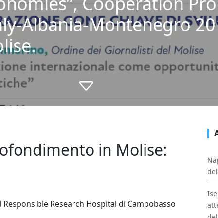
Economies”, Cooperation P
taly-Albania-Montenegro 2
lise.
ofondimento in Molise:
Nap
del
Ise
 al Responsible Research Hospital di Campobasso
att
del