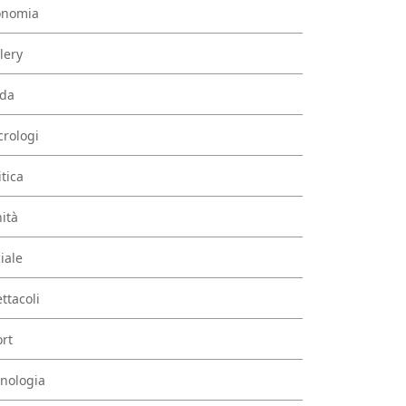
onomia
lery
da
rologi
itica
ità
iale
ttacoli
rt
nologia