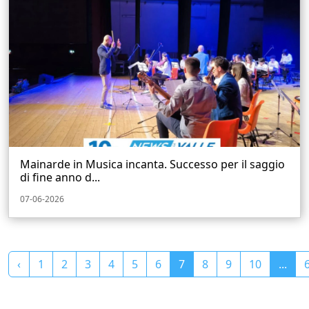
Mainarde in Musica incanta. Successo per il saggio
di fine anno d...
07-06-2026
‹
1
2
3
4
5
6
7
8
9
10
...