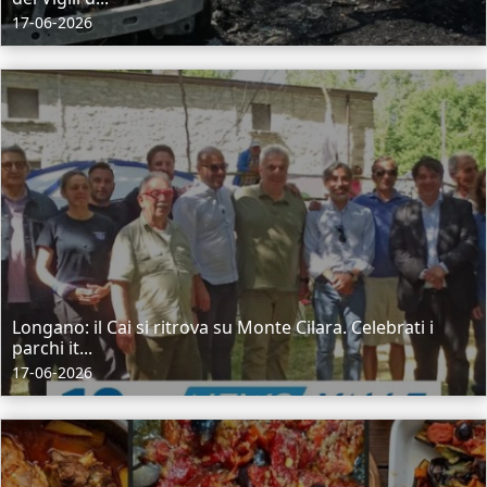
17-06-2026
Longano: il Cai si ritrova su Monte Cilara. Celebrati i
parchi it...
17-06-2026