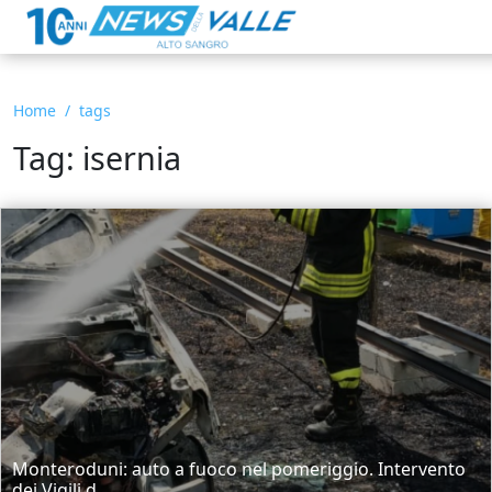
Home
tags
Tag: isernia
Monteroduni: auto a fuoco nel pomeriggio. Intervento
dei Vigili d...