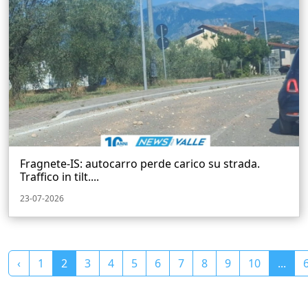
Fragnete-IS: autocarro perde carico su strada.
Traffico in tilt....
23-07-2026
‹
1
2
3
4
5
6
7
8
9
10
...