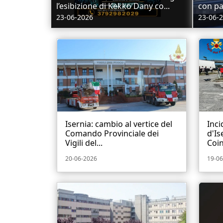
l’esibizione di Kekko Dany co...
con pat
23-06-2026
23-06-
Isernia: cambio al vertice del
Inci
Comando Provinciale dei
d'Is
Vigili del...
Coin
20-06-2026
19-06