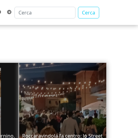
Cerca
ernino.
Roccaravindola fa centro: lo Street