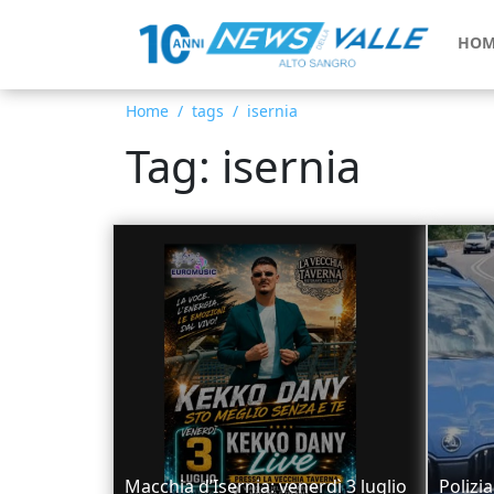
HOM
Home
tags
isernia
Tag: isernia
Macchia d’Isernia: venerdì 3 luglio
Polizia