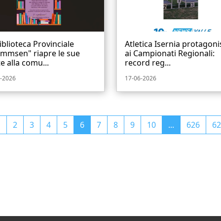
iblioteca Provinciale
Atletica Isernia protagoni
mmsen" riapre le sue
ai Campionati Regionali:
e alla comu...
record reg...
-2026
17-06-2026
1
2
3
4
5
6
7
8
9
10
...
626
62