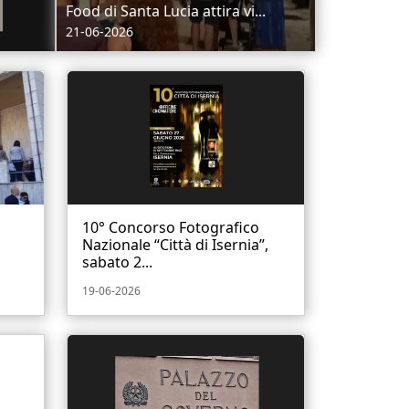
Food di Santa Lucia attira vi...
21-06-2026
10° Concorso Fotografico
Nazionale “Città di Isernia”,
sabato 2...
19-06-2026