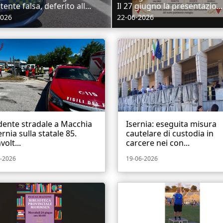
ente falsa, deferito all...
Il 27 giugno la presentazio...
2026
22-06-2026
dente stradale a Macchia
Isernia: eseguita misura
ernia sulla statale 85.
cautelare di custodia in
volt...
carcere nei con...
-2026
19-06-2026