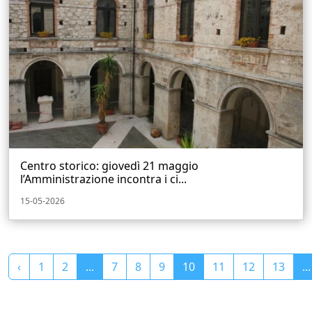
Centro storico: giovedì 21 maggio
l’Amministrazione incontra i ci...
15-05-2026
‹
1
2
...
7
8
9
10
11
12
13
...