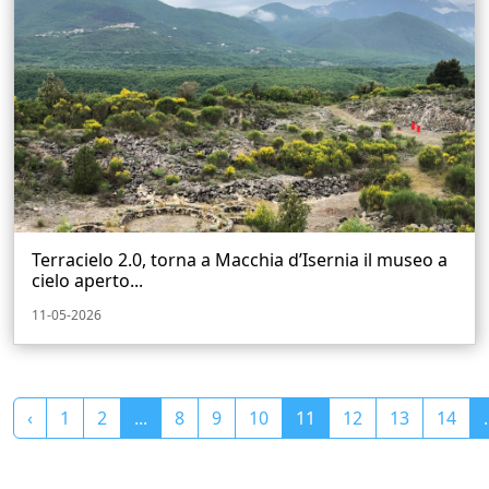
Terracielo 2.0, torna a Macchia d’Isernia il museo a
cielo aperto...
11-05-2026
‹
1
2
...
8
9
10
11
12
13
14
.