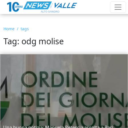
Home
tags
Tag: odg molise
Una buona notizia: Manuela Petescia assolta a Bari