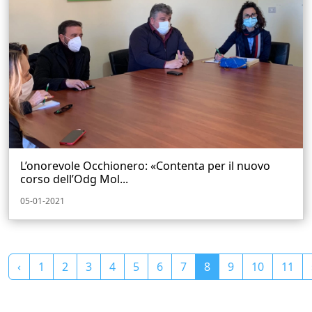
L’onorevole Occhionero: «Contenta per il nuovo
corso dell’Odg Mol...
05-01-2021
‹
1
2
3
4
5
6
7
8
9
10
11