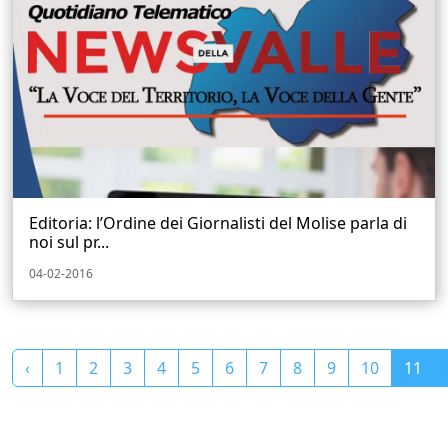
Editoria: l’Ordine dei Giornalisti del Molise parla di
noi sul pr...
04-02-2016
‹
1
2
3
4
5
6
7
8
9
10
11