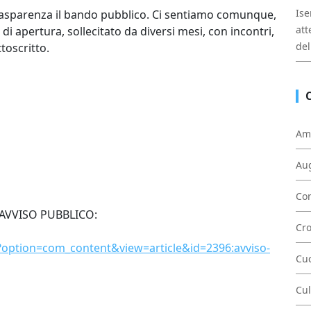
Ise
rasparenza il bando pubblico. Ci sentiamo comunque,
att
 di apertura, sollecitato da diversi mesi, con incontri,
del
toscritto.
Am
Au
Con
AVVISO PUBBLICO:
Cr
hp?option=com_content&view=article&id=2396:avviso-
Cu
Cul