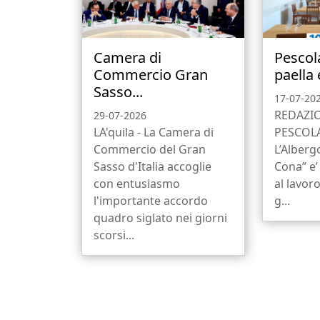
Camera di
Pescol
Commercio Gran
paella 
Sasso...
17-07-20
REDAZI
29-07-2026
LA'quila - La Camera di
PESCOL
Commercio del Gran
L’Alberg
Sasso d'Italia accoglie
Cona” e’
con entusiasmo
al lavoro
l'importante accordo
g...
quadro siglato nei giorni
scorsi...