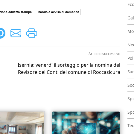
Ec
zione addetto stampa
bando e avviso di domanda
Gal
Mo
Nec
Articolo successivo
Pol
Isernia: venerdì il sorteggio per la nomina del
Revisore dei Conti del comune di Roccasicura
San
Soc
Spe
Spo
Tec