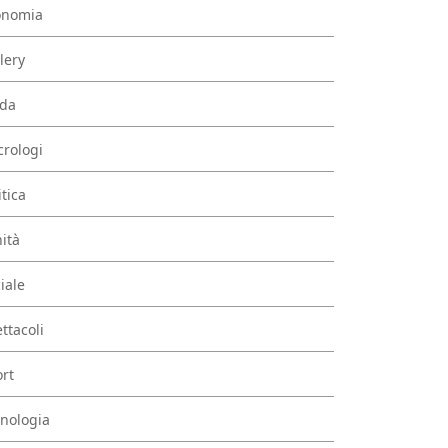
onomia
lery
da
rologi
itica
ità
iale
ttacoli
rt
nologia