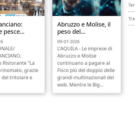
Ter
Tra
anciano:
Abruzzo e Molise, il
e pesce...
peso del...
26
09-07-2026
ONALE/
L'AQUILA - Le imprese di
ANCIANO.
Abruzzo e Molise
o Ristorante “La
continuano a pagare al
 rinomato, grazie
Fisco più del doppio delle
 del tritolare e
grandi multinazionali del
web. Mentre le Big...