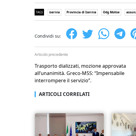
TAGS
isernia
Provincia di Isernia
Odg Molise
assun
Condividi su:
Articolo precedente
Trasporto dializzati, mozione approvata
all’unanimità. Greco-M5S: “Impensabile
interrompere il servizio”.
ARTICOLI CORRELATI