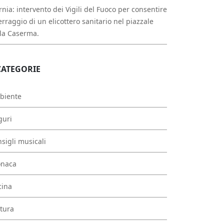
rnia: intervento dei Vigili del Fuoco per consentire
erraggio di un elicottero sanitario nel piazzale
la Caserma.
CATEGORIE
biente
guri
sigli musicali
onaca
cina
tura