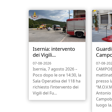
Isernia: intervento
Guardi
dei Vigili...
Campob
07-08-2026
07-08-20
Isernia, 7 agosto 2026 –
CAMPOBA
Poco dopo le ore 14:30, la
mattinat
Sala Operativa del 118 ha
presso 
richiesto l’intervento dei
“M.O.V.M
Vigili del Fu...
Antonio 
Campoba
luogo la.