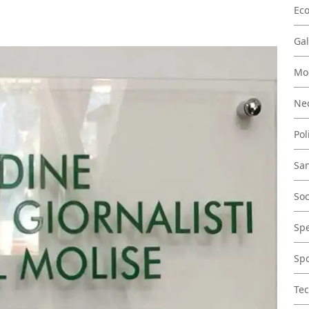
Ec
Gal
Mo
Nec
Pol
San
Soc
Spe
Spo
Tec