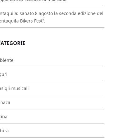
taquila: sabato 8 agosto la seconda edizione del
ntaquila Bikers Fest”.
CATEGORIE
biente
guri
sigli musicali
onaca
cina
tura