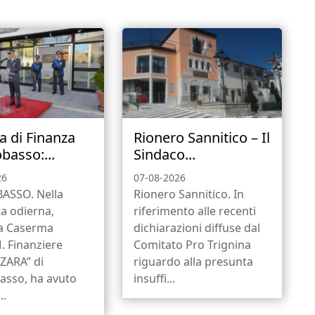
a di Finanza
Rionero Sannitico – Il
asso:...
Sindaco...
26
07-08-2026
SSO. Nella
Rionero Sannitico. In
a odierna,
riferimento alle recenti
la Caserma
dichiarazioni diffuse dal
. Finanziere
Comitato Pro Trignina
ZARA” di
riguardo alla presunta
sso, ha avuto
insuffi...
..