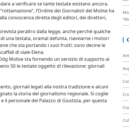
are a verificare se tante testate esistano ancora.
, “rottamazione”, l’Ordine dei Giornalisti del Molise ha
Mon
alla conoscenza diretta degli editori, dei direttori,
“Mo
evista peraltro dalla legge, anche perché qualche
 di una testata, oramai defunta, riavviarne i motori
ione che sta portando i suoi frutti: sono decine le
caffali di viale Elena.
Am
Odg Molise sta fornendo un servizio di supporto ai
no 50 le testate oggetto di rilevazione: giornali
Au
Con
nto, giornali legati alla nostra tradizione e alcuni
gnato la storia del giornalismo regionale. Si coglie
Cr
 e il personale del Palazzo di Giustizia, per questa
Cu
Cul