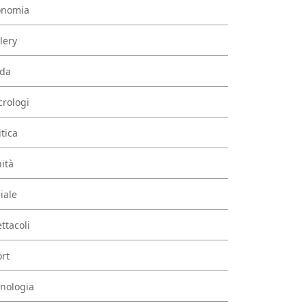
onomia
lery
da
rologi
itica
ità
iale
ttacoli
rt
nologia