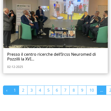
Presso il centro ricerche dell’Ircss Neuromed di
Pozzilli la XVI...
02-12-2025
‹
1
2
3
4
5
6
7
8
9
10
...