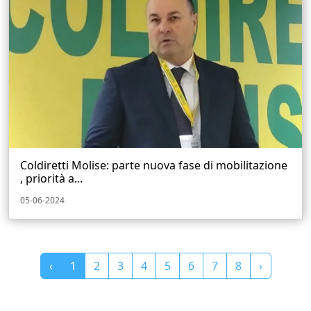
Coldiretti Molise: parte nuova fase di mobilitazione
, priorità a...
05-06-2024
‹
1
2
3
4
5
6
7
8
›