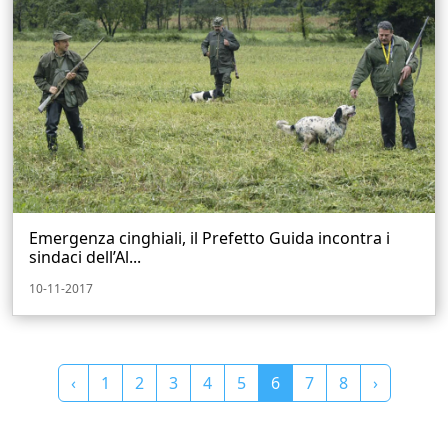
Emergenza cinghiali, il Prefetto Guida incontra i
sindaci dell’Al...
10-11-2017
‹
1
2
3
4
5
6
7
8
›