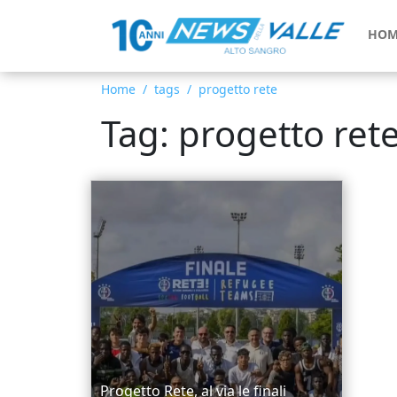
HOM
Home
tags
progetto rete
Tag: progetto ret
Progetto Rete, al via le finali