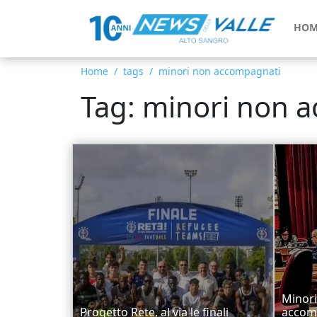
HOM
Home
tags
minori non accompagnati
Tag: minori non 
Minori
Progetto Rete, al via le finali
accomp