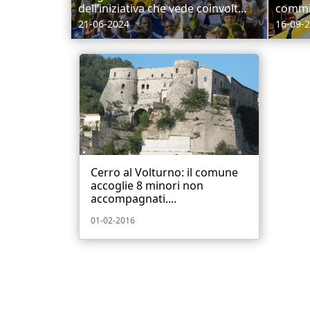
dell’iniziativa che vede coinvolt...
commis
21-06-2024
16-09-
Cerro al Volturno: il comune
accoglie 8 minori non
accompagnati....
01-02-2016