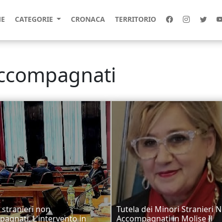
E
CATEGORIE
CRONACA
TERRITORIO
accompagnati
 stranieri non
Tutela dei Minori Stranieri 
agnati. L'intervento in
Accompagnati in Molise Il