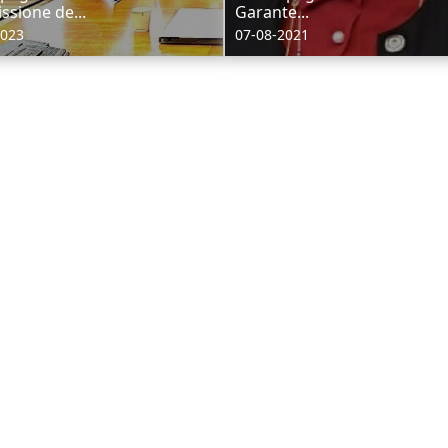
sione de...
Garante...
2023
07-08-2021