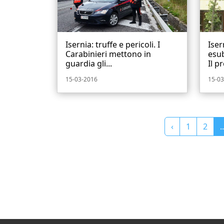
Isernia: truffe e pericoli. I
Iser
Carabinieri mettono in
esub
guardia gli...
Il pr
15-03-2016
15-03
‹
1
2
..