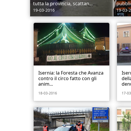
tutta la provincia, scattan...
pubbli
19-03-2016
19-03-
Isernia: la Foresta che Avanza
Iser
contro il circo fatto con gli
dell
anim...
denu
18-03-2016
17-03