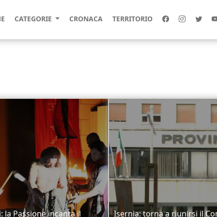
E
CATEGORIE
CRONACA
TERRITORIO
i: la Passione incanta il
Isernia: torna a riunirsi il Co