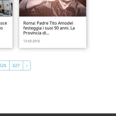
asce
Roma: Padre Tito Amodei
vo
festeggia i suoi 90 anni. La
Provincia di...
13-03-2016
626
627
›