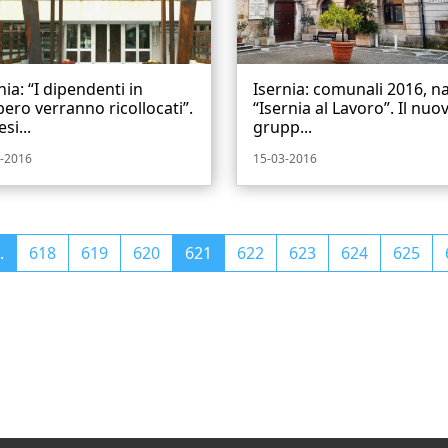
nia: “I dipendenti in
Isernia: comunali 2016, n
ero verranno ricollocati”.
“Isernia al Lavoro”. Il nuo
esi...
grupp...
-2016
15-03-2016
.
618
619
620
621
622
623
624
625