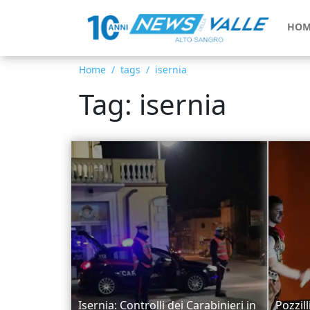
HOM
Home
tags
isernia
Tag: isernia
Isernia: Controlli dei Carabinieri in
Pozzill