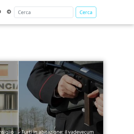
Cerca
nsiglio
Furti in abitazione: il vadevecum