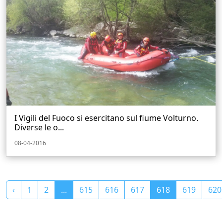
I Vigili del Fuoco si esercitano sul fiume Volturno.
Diverse le o...
08-04-2016
‹
1
2
...
615
616
617
618
619
620