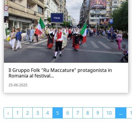
Il Gruppo Folk "Ru Maccature" protagonista in
Romania al festival...
25-06-2025
‹
1
2
3
4
5
6
7
8
9
10
...