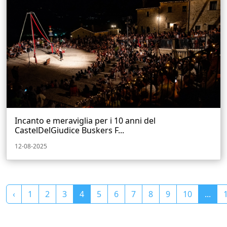
Incanto e meraviglia per i 10 anni del
CastelDelGiudice Buskers F...
12-08-2025
‹
1
2
3
4
5
6
7
8
9
10
...