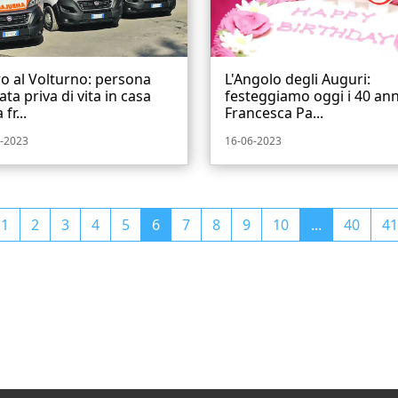
o al Volturno: persona
L'Angolo degli Auguri:
ata priva di vita in casa
festeggiamo oggi i 40 ann
 fr...
Francesca Pa...
-2023
16-06-2023
1
2
3
4
5
6
7
8
9
10
...
40
41