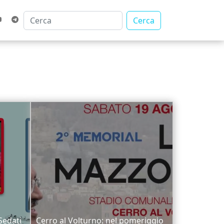
Cerca
Sedati
Cerro al Volturno: nel pomeriggio