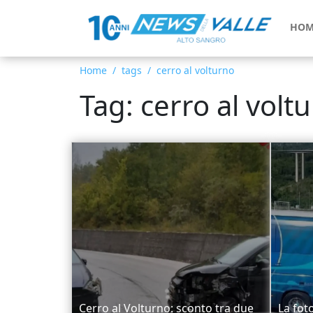
HOM
Home
tags
cerro al volturno
Tag: cerro al volt
Cerro al Volturno: sconto tra due
La foto