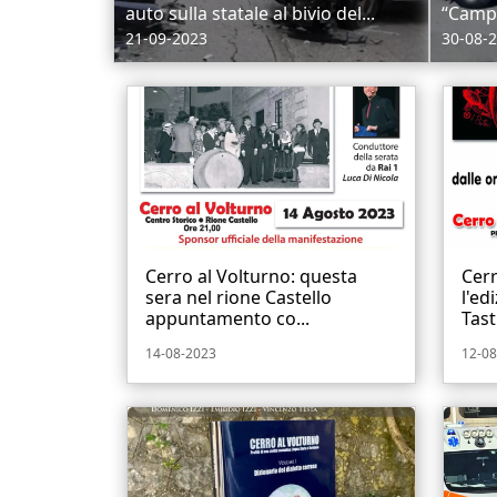
auto sulla statale al bivio del...
“Campio
21-09-2023
30-08-
Cerro al Volturno: questa
Cerr
sera nel rione Castello
l'ed
appuntamento co...
Tast
14-08-2023
12-08