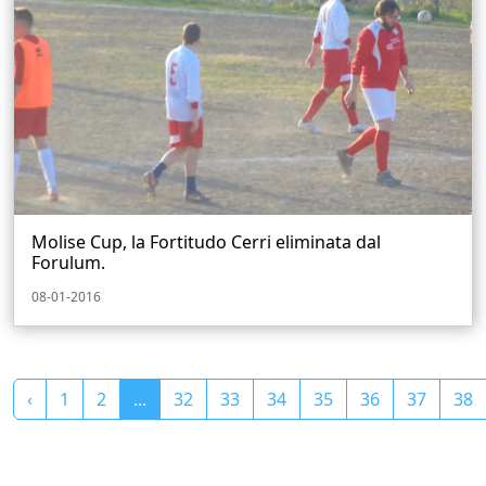
Molise Cup, la Fortitudo Cerri eliminata dal
Forulum.
08-01-2016
‹
1
2
...
32
33
34
35
36
37
38