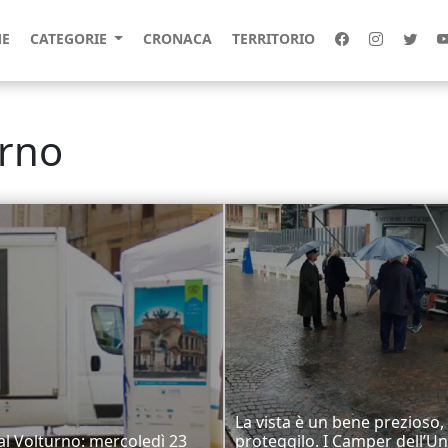
E
CATEGORIE
CRONACA
TERRITORIO
urno
La vista è un bene prezioso,
al Volturno: mercoledì 23
proteggilo. I Camper dell’U