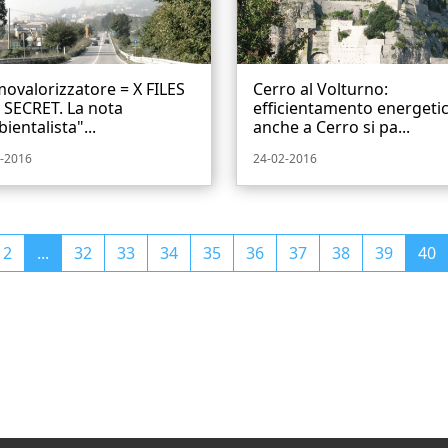
ovalorizzatore = X FILES
Cerro al Volturno:
 SECRET. La nota
efficientamento energeti
ientalista"...
anche a Cerro si pa...
-2016
24-02-2016
2
...
32
33
34
35
36
37
38
39
40