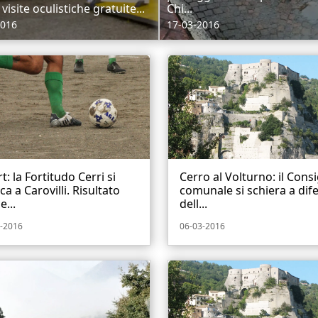
isite oculistiche gratuite...
Chi...
2016
17-03-2016
t: la Fortitudo Cerri si
Cerro al Volturno: il Consi
ca a Carovilli. Risultato
comunale si schiera a dif
e...
dell...
-2016
06-03-2016