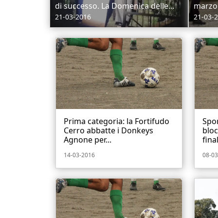
di successo. La Domenica delle...
marzo v
21-03-2016
21-03-
Prima categoria: la Fortifudo
Spor
Cerro abbatte i Donkeys
bloc
Agnone per...
final
14-03-2016
08-03