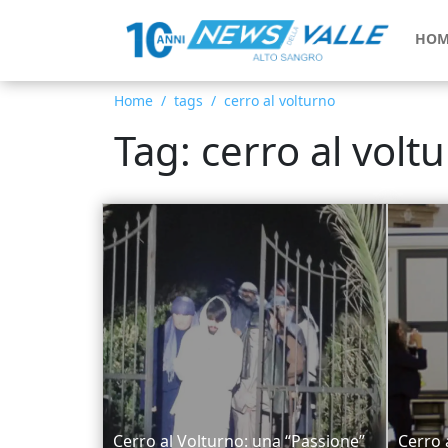
HOM
Home
tags
cerro al volturno
Tag: cerro al volt
Cerro al Volturno: una “Passione”
Cerro 