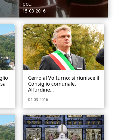
po...
15-03-2016
glio
Cerro al Volturno: si riunisce il
esa
Consiglio comunale.
All’ordine...
04-03-2016