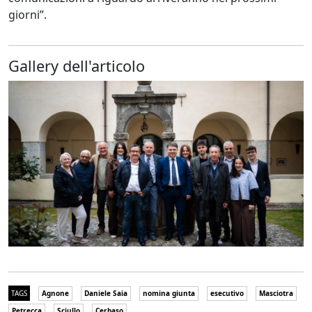
giorni”.
Gallery dell'articolo
TAGS
Agnone
Daniele Saia
nomina giunta
esecutivo
Masciotra
Petrecca
Sciullo
Cerbaso