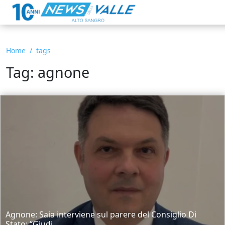
Home
tags
Tag: agnone
Agnone: Saia interviene sul parere del Consiglio Di
Stato: “Giudi...