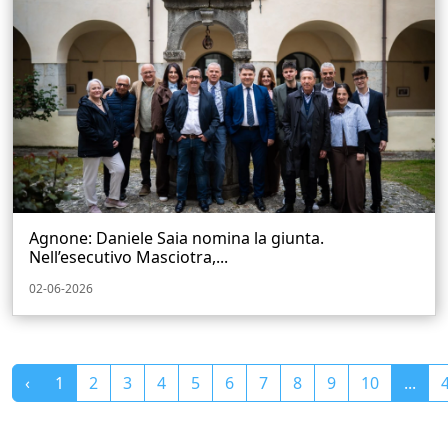
Agnone: Daniele Saia nomina la giunta.
Nell’esecutivo Masciotra,...
02-06-2026
‹
1
2
3
4
5
6
7
8
9
10
...