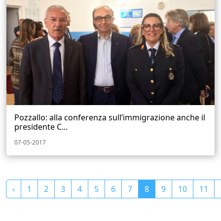
Pozzallo: alla conferenza sull’immigrazione anche il
presidente C...
07-05-2017
‹
1
2
3
4
5
6
7
8
9
10
11