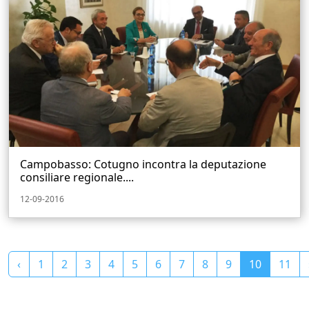
Campobasso: Cotugno incontra la deputazione
consiliare regionale....
12-09-2016
‹
1
2
3
4
5
6
7
8
9
10
11