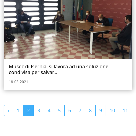
Musec di Isernia, si lavora ad una soluzione
condivisa per salvar...
18-03-2021
‹
1
2
3
4
5
6
7
8
9
10
11