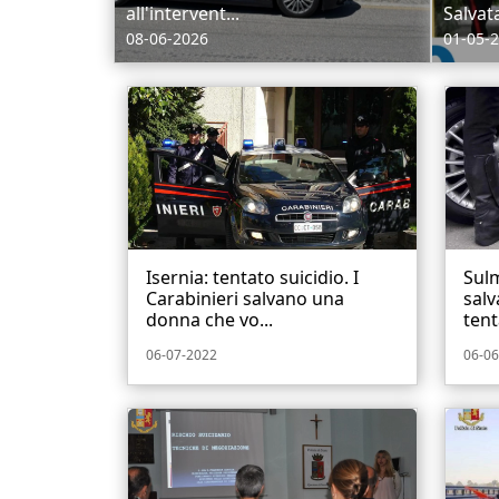
all'intervent...
Salvata
08-06-2026
01-05-
Isernia: tentato suicidio. I
Sulm
Carabinieri salvano una
sal
donna che vo...
tent
06-07-2022
06-06