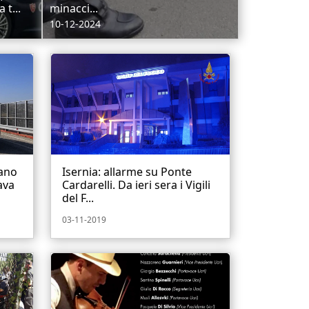
 t...
minacci...
10-12-2024
vano
Isernia: allarme su Ponte
ava
Cardarelli. Da ieri sera i Vigili
del F...
03-11-2019