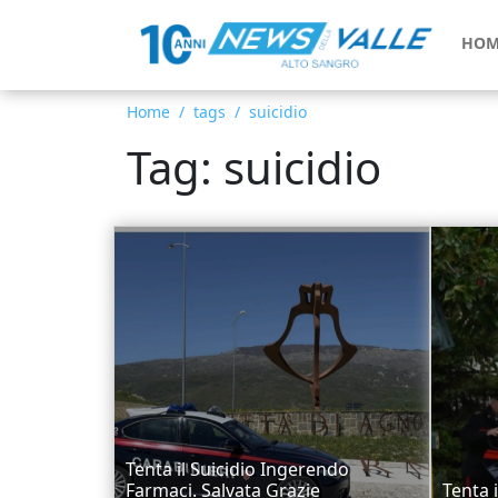
HOM
Home
tags
suicidio
Tag: suicidio
Tenta il Suicidio Ingerendo
Farmaci. Salvata Grazie
Tenta 