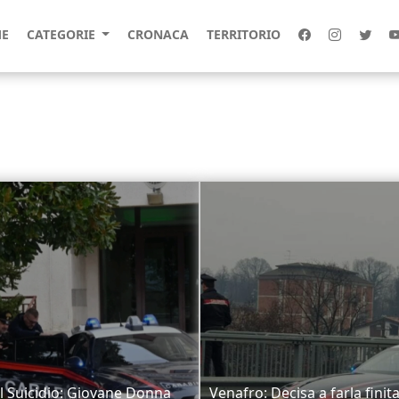
E
CATEGORIE
CRONACA
TERRITORIO
il Suicidio: Giovane Donna
Venafro: Decisa a farla finita,