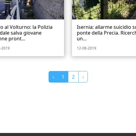
o al Volturno: la Polizia
Isernia: allarme suicidio s
dale salva giovane
ponte della Precia. Ricerc
ne pront...
un...
-2019
12-08-2019
‹
1
2
›