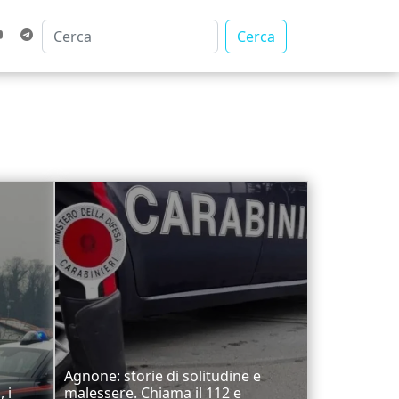
Cerca
Agnone: storie di solitudine e
 i
malessere. Chiama il 112 e