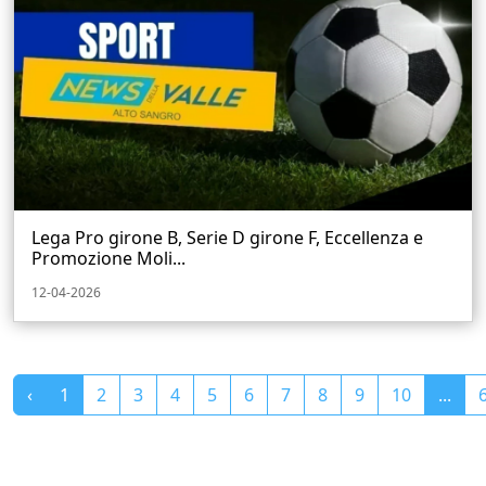
Lega Pro girone B, Serie D girone F, Eccellenza e
Promozione Moli...
12-04-2026
‹
1
2
3
4
5
6
7
8
9
10
...