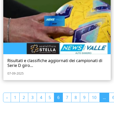
Risultati e classifiche aggiornati dei campionati di
Serie D giro...
07-09-2025
‹
1
2
3
4
5
6
7
8
9
10
...