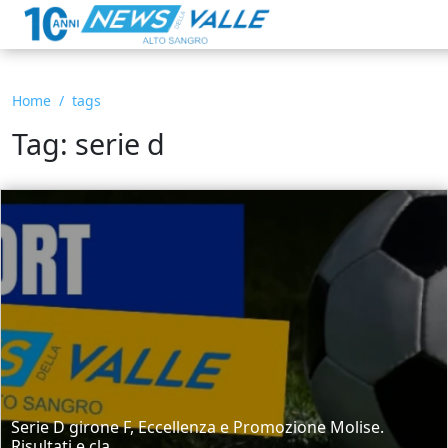
Home
tags
Tag: serie d
Serie D girone F, Eccellenza e Promozione Molise.
Risultati e cla...