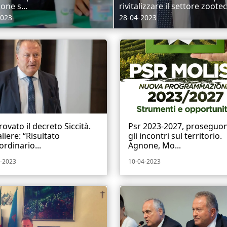
one s...
rivitalizzare il settore zootec
2023
28-04-2023
ovato il decreto Siccità.
Psr 2023-2027, proseguo
liere: “Risultato
gli incontri sul territorio.
ordinario...
Agnone, Mo...
-2023
10-04-2023