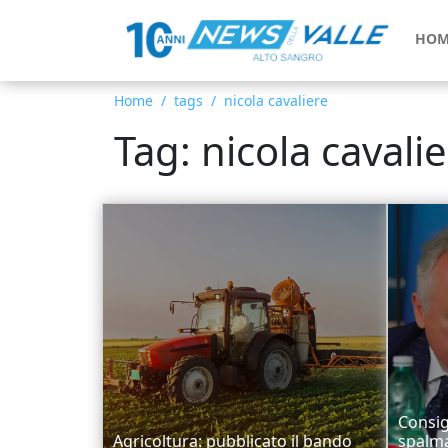
HOM
Home
tags
nicola cavaliere
Tag: nicola cavali
Consig
Agricoltura: pubblicato il bando
spalma