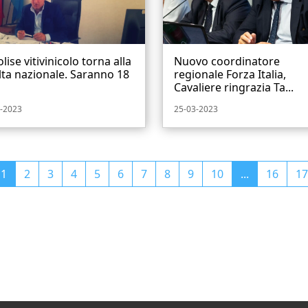
olise vitivinicolo torna alla
Nuovo coordinatore
lta nazionale. Saranno 18
regionale Forza Italia,
Cavaliere ringrazia Ta...
-2023
25-03-2023
1
2
3
4
5
6
7
8
9
10
...
16
17