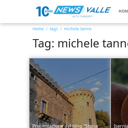
HOM
Home
tags
michele tanno
Tag: michele tan
Presentazione del libro “Storia
Isernia