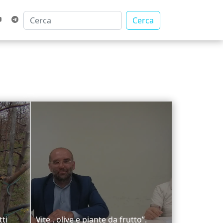
Cerca
tti
Vite , olive e piante da frutto”.