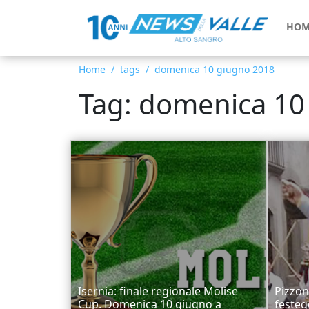
HOM
Home
tags
domenica 10 giugno 2018
Tag: domenica 10
Isernia: finale regionale Molise
Pizzon
Cup. Domenica 10 giugno a
festeg