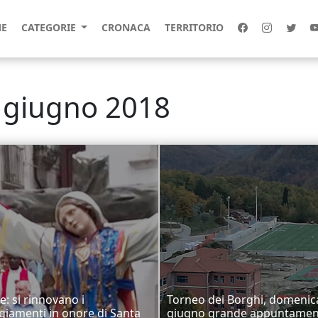
E
CATEGORIE
CRONACA
TERRITORIO
 giugno 2018
e: si rinnovano i
Torneo dei Borghi, domenic
giamenti in onore di Santa
giugno grande appuntame