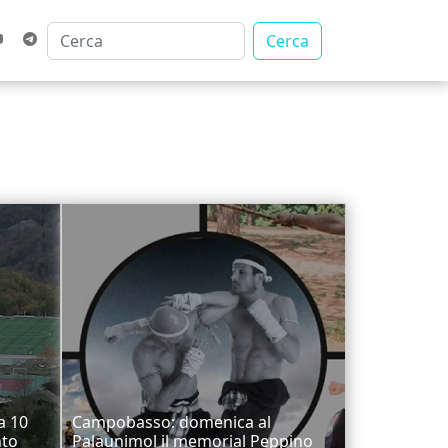
Cerca
a 10
Campobasso: domenica al
nto
Palaunimol il memorial Peppino