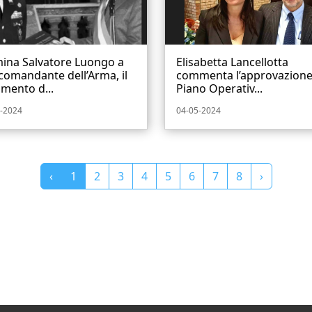
ina Salvatore Luongo a
Elisabetta Lancellotta
comandante dell’Arma, il
commenta l’approvazione
mento d...
Piano Operativ...
-2024
04-05-2024
‹
1
2
3
4
5
6
7
8
›