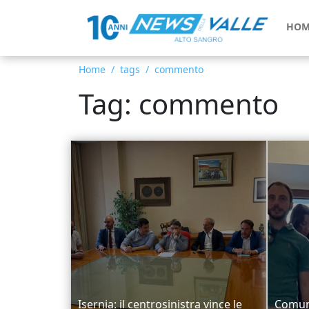
HOM
Home
tags
commento
Tag: commento
Isernia: il centrosinistra vince le
Comuna