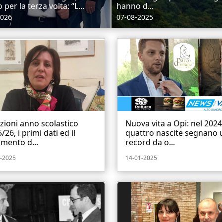
o per la terza volta: “L...
hanno d...
2026
07-08-2025
izioni anno scolastico
Nuova vita a Opi: nel 2024
/26, i primi dati ed il
quattro nascite segnano 
mento d...
record da o...
-2025
14-01-2025