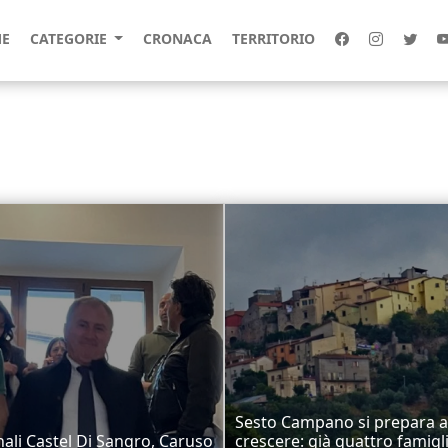
E
CATEGORIE
CRONACA
TERRITORIO
Sesto Campano si prepara a
li Castel Di Sangro, Caruso
crescere: già quattro famigl