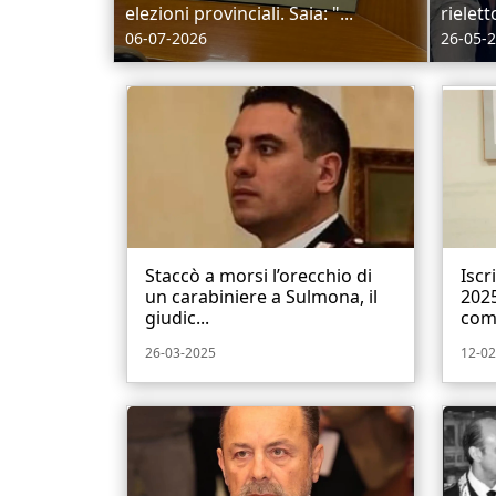
elezioni provinciali. Saia: "...
rielett
06-07-2026
26-05-
Staccò a morsi l’orecchio di
Iscr
un carabiniere a Sulmona, il
2025
giudic...
com
26-03-2025
12-02