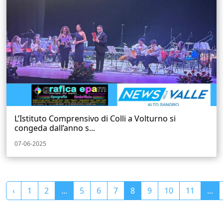
L’Istituto Comprensivo di Colli a Volturno si
congeda dall’anno s...
07-06-2025
‹
1
2
...
5
6
7
8
9
10
11
...