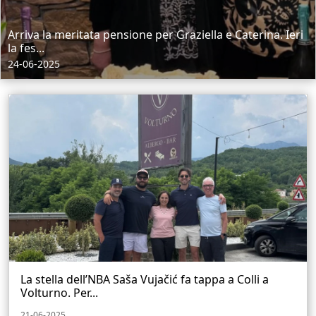
Arriva la meritata pensione per Graziella e Caterina. Ieri
la fes...
24-06-2025
La stella dell’NBA Saša Vujačić fa tappa a Colli a
Volturno. Per...
21-06-2025