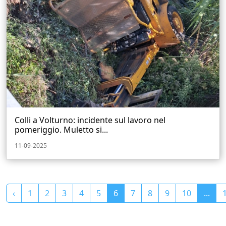
Colli a Volturno: incidente sul lavoro nel
pomeriggio. Muletto si...
11-09-2025
‹
1
2
3
4
5
6
7
8
9
10
...