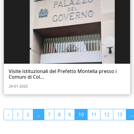
Visite istituzionali del Prefetto Montella presso i
Comuni di Col...
29-01-2025
‹
1
2
...
7
8
9
10
11
12
13
...