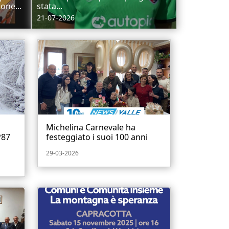
one...
stata...
21-07-2026
Michelina Carnevale ha
P87
festeggiato i suoi 100 anni
29-03-2026