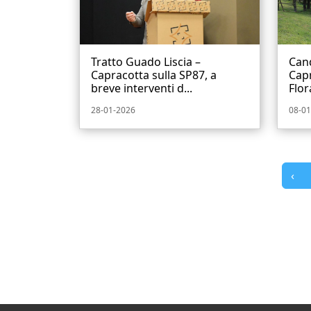
Tratto Guado Liscia –
Cand
Capracotta sulla SP87, a
Capr
breve interventi d...
Flora
28-01-2026
08-01
‹