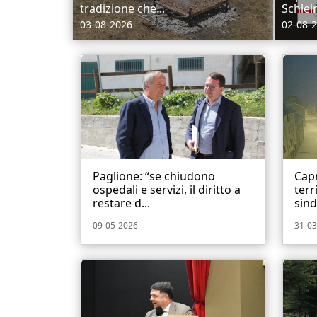
tradizione che...
Schlei
03-08-2026
02-08-
Paglione: “se chiudono
Capr
ospedali e servizi, il diritto a
terr
restare d...
sind
09-05-2026
31-03