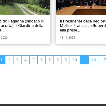
ido Paglione (sindaco di
Il Presidente della Region
acotta): il Giardino della
Molise, Francesco Roberti
...
alla prese...
-2026
18-11-2025
1
2
3
4
5
6
7
8
9
10
...
16
17