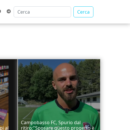
Cerca
Campobasso FC, Spurio dal
pi al
ritiro:"Sposare questo progetto è