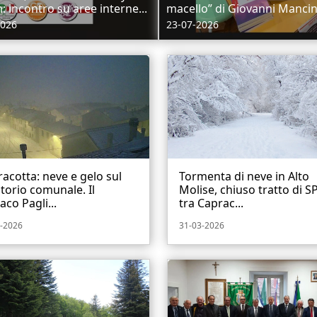
n: incontro su aree interne...
macello” di Giovanni Mancin
2026
23-07-2026
acotta: neve e gelo sul
Tormenta di neve in Alto
itorio comunale. Il
Molise, chiuso tratto di S
aco Pagli...
tra Caprac...
-2026
31-03-2026