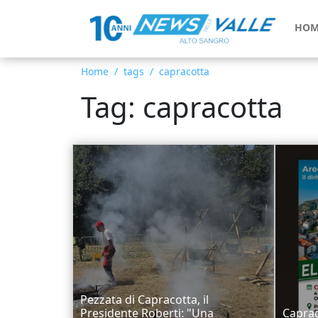
HOM
Home
tags
capracotta
Tag: capracotta
Pezzata di Capracotta, il
Presidente Roberti: "Una
Caprac