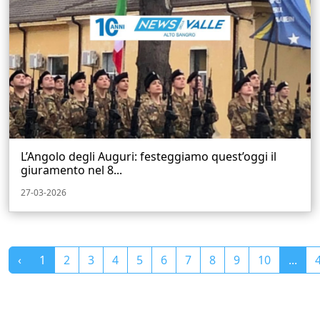
L’Angolo degli Auguri: festeggiamo quest’oggi il
giuramento nel 8...
27-03-2026
‹
1
2
3
4
5
6
7
8
9
10
...