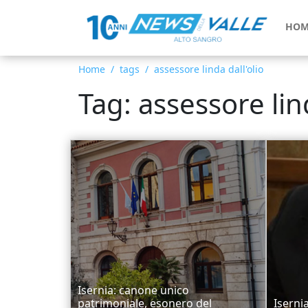
HOM
Home
tags
assessore linda dall'olio
Tag: assessore lind
Isernia: canone unico
patrimoniale, esonero del
Isernia