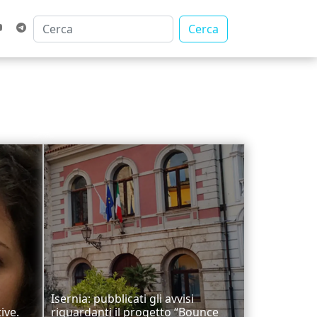
Cerca
Isernia: pubblicati gli avvisi
ive.
riguardanti il progetto “Bounce