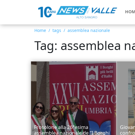
HOM
Home
tags
assemblea nazionale
Tag: assemblea n
Frosolone alla 26°esima
Giovan
assemblea nazionale de “I Borghi
confro