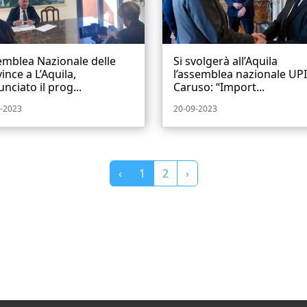
emblea Nazionale delle
Si svolgerà all’Aquila
ince a L’Aquila,
l’assemblea nazionale UPI
nciato il prog...
Caruso: “Import...
-2023
20-09-2023
‹
1
2
›