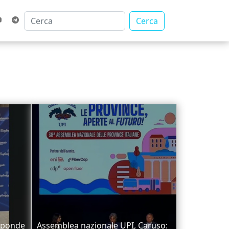
Cerca
isponde
Assemblea nazionale UPI, Caruso: