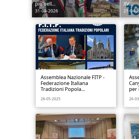
piu’bell...
XV...
31-05-2026
21-04-
Assemblea Nazionale FITP -
Ass
Federazione Italiana
Can
Tradizioni Popola...
per i
28-05-2025
26-03