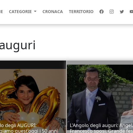
E
CATEGORIE
CRONACA
TERRITORIO
 auguri
lo degli AUGURI:
L'Angolo degli auguri: Angel
giamo quest’oggi i 50 anni
Francesco sposi. Grande fes