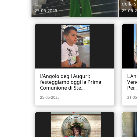
c...
della si
25-06-2025
25-06-
L’Angolo degli Auguri:
L'An
festeggiamo oggi la Prima
Vene
Comunione di Ste...
Per..
25-05-2025
21-05