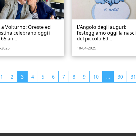
i a Volturno: Oreste ed
L'Angolo degli auguri:
stina celebrano oggi i
festeggiamo oggi la nasci
 65 an...
del piccolo Ed...
-2025
10-04-2025
1
2
3
4
5
6
7
8
9
10
...
30
31