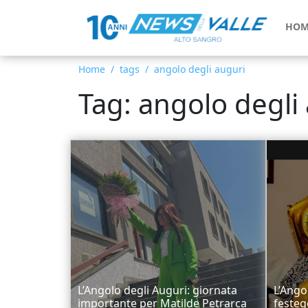
HOM
Home
tags
angolo degli auguri
Tag: angolo degli
L’Angolo degli Auguri: giornata
L’Ango
importante per Matilde Petrarca
festeg