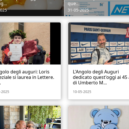
g...
que...
2025
31-05-2025
golo degli auguri: Loris
L'Angolo degli Auguri
ziale si laurea in Lettere.
dedicato quest'oggi ai 45
.
di Umberto M...
-2025
10-05-2025