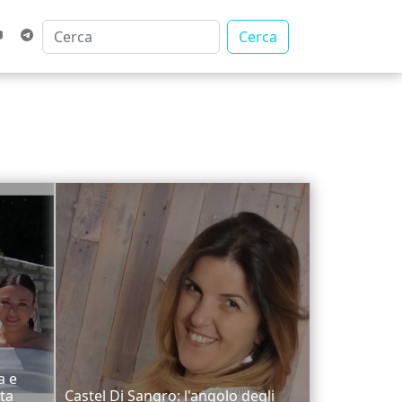
Cerca
a e
ta
Castel Di Sangro: l'angolo degli