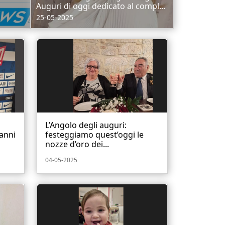
Auguri di oggi dedicato al compl...
25-05-2025
L’Angolo degli auguri:
 anni
festeggiamo quest’oggi le
nozze d’oro dei...
04-05-2025